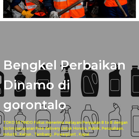
Bengkel Perbaikan
Dinamo di
gorontalo
TOKO SSTINDO Fokus menerima melayani Penjualan B to B dengan
Sistim pelayanan Free delivery Untuk Horeka, Pabrik, Perusahaan,
industri , Kebun , Tambang , Powerplant , Kapal