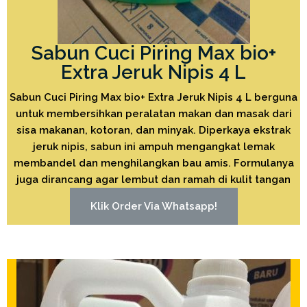
Sabun Cuci Piring Max bio+
Extra Jeruk Nipis 4 L
Sabun Cuci Piring Max bio+ Extra Jeruk Nipis 4 L berguna
untuk membersihkan peralatan makan dan masak dari
sisa makanan, kotoran, dan minyak. Diperkaya ekstrak
jeruk nipis, sabun ini ampuh mengangkat lemak
membandel dan menghilangkan bau amis. Formulanya
juga dirancang agar lembut dan ramah di kulit tangan
Klik Order Via Whatsapp!