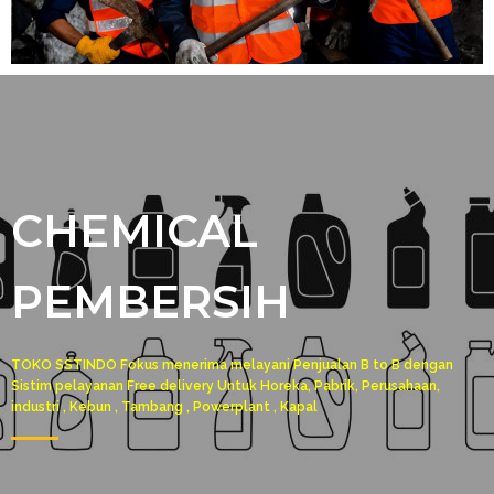
CHEMICAL
PEMBERSIH
TOKO SSTINDO Fokus menerima melayani Penjualan B to B dengan
Sistim pelayanan Free delivery Untuk Horeka, Pabrik, Perusahaan,
industri , Kebun , Tambang , Powerplant , Kapal