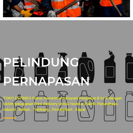
PELINDUNG
PERNAPASAN
TOKO SSTINDO Fokus menerima melayani Penjualan B to B dengan
Sistim pelayanan Free delivery Untuk Horeka, Pabrik, Perusahaan,
industri , Kebun , Tambang , Powerplant , Kapal