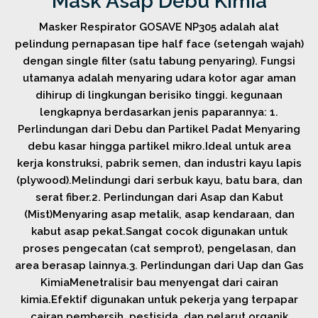
Mask Asap Debu Kimia
Masker Respirator GOSAVE NP305 adalah alat
pelindung pernapasan tipe half face (setengah wajah)
dengan single filter (satu tabung penyaring). Fungsi
utamanya adalah menyaring udara kotor agar aman
dihirup di lingkungan berisiko tinggi. kegunaan
lengkapnya berdasarkan jenis paparannya: 1.
Perlindungan dari Debu dan Partikel Padat Menyaring
debu kasar hingga partikel mikro.Ideal untuk area
kerja konstruksi, pabrik semen, dan industri kayu lapis
(plywood).Melindungi dari serbuk kayu, batu bara, dan
serat fiber.2. Perlindungan dari Asap dan Kabut
(Mist)Menyaring asap metalik, asap kendaraan, dan
kabut asap pekat.Sangat cocok digunakan untuk
proses pengecatan (cat semprot), pengelasan, dan
area berasap lainnya.3. Perlindungan dari Uap dan Gas
KimiaMenetralisir bau menyengat dari cairan
kimia.Efektif digunakan untuk pekerja yang terpapar
cairan pembersih, pestisida, dan pelarut organik