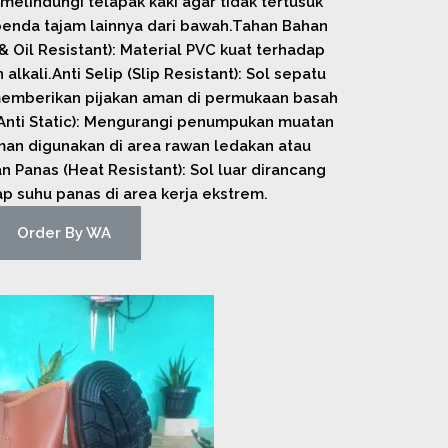
melindungi telapak kaki agar tidak tertusuk
benda tajam lainnya dari bawah.Tahan Bahan
 Oil Resistant): Material PVC kuat terhadap
lkali.Anti Selip (Slip Resistant): Sol sepatu
, memberikan pijakan aman di permukaan basah
 (Anti Static): Mengurangi penumpukan muatan
 aman digunakan di area rawan ledakan atau
 Panas (Heat Resistant): Sol luar dirancang
p suhu panas di area kerja ekstrem.
Order By WA