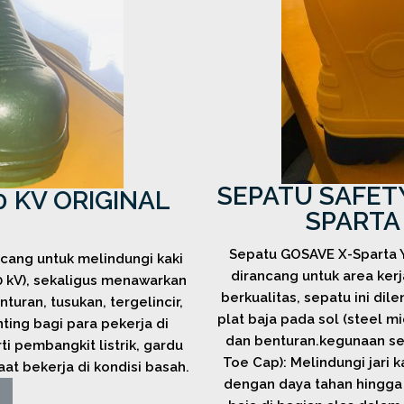
SEPATU SAFETY
0 KV ORIGINAL
SPARTA
Sepatu GOSAVE X-Sparta Y
ancang untuk melindungi kaki
dirancang untuk area kerj
20 kV), sekaligus menawarkan
berkualitas, sepatu ini dile
turan, tusukan, tergelincir,
plat baja pada sol (steel 
ing bagi para pekerja di
dan benturan.kegunaan sert
rti pembangkit listrik, gardu
Toe Cap): Melindungi jari 
saat bekerja di kondisi basah.
dengan daya tahan hingga 2