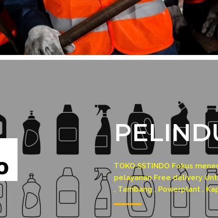
PELIND
TOKO SSTINDO Fokus menerim
pelayanan Free delivery Untu
, Tambang , Powerplant , Ka