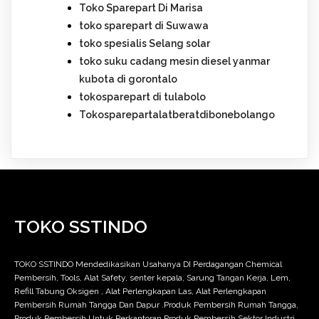
Toko Sparepart Di Marisa
toko sparepart di Suwawa
toko spesialis Selang solar
toko suku cadang mesin diesel yanmar
kubota di gorontalo
tokosparepart di tulabolo
Tokosparepartalatberatdibonebolango
TOKO SSTINDO
TOKO SSTINDO Mendedikasikan Usahanya DI Perdagangan Chemical
Pembersih, Tools, Alat Safety, senter kepala, Sarung Tangan Kerja, Lem,
Refill Tabung Oksigen , Alat Perlengkapan Las, Alat Perlengkapan
Pembersih Rumah Tangga Dan Dapur .Produk Pembersih Rumah Tangga,
Produk Pembersih Untuk Perkantoran,Produk Pembersih Sektor Industri,