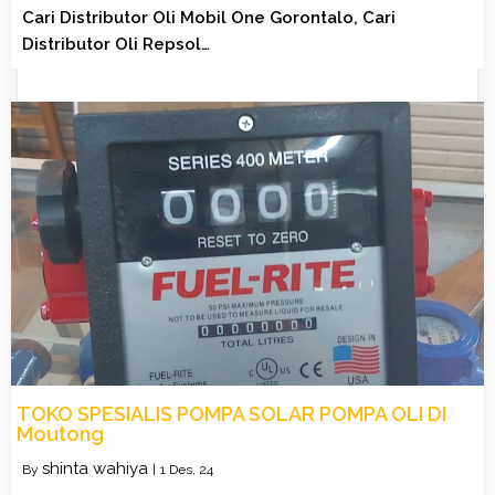
Cari Distributor Oli Mobil One Gorontalo, Cari
Distributor Oli Repsol…
TOKO SPESIALIS POMPA SOLAR POMPA OLI DI
Moutong
shinta wahiya
By
|
1
Des, 24