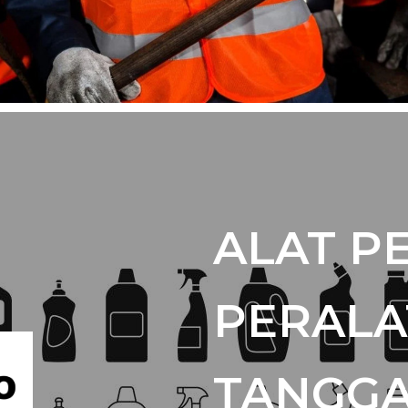
ALAT P
PERALA
TANGGA