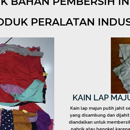
K BAHAN PEMBERSIH IN
ODUK PERALATAN INDUS
KAIN LAP MAJ
Kain lap majun putih jahit s
yang disambung dan dijahit 
diandalkan untuk membersihk
pabrik atau bengkel karena