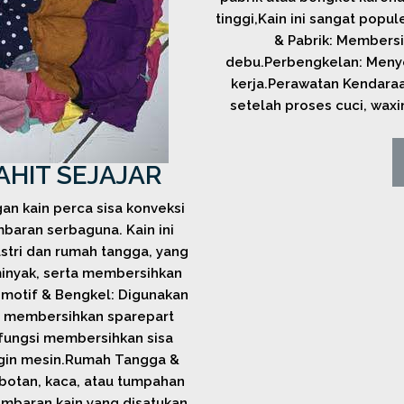
tinggi,Kain ini sangat popu
& Pabrik: Membersi
debu.Perbengkelan: Menye
kerja.Perawatan Kendara
setelah proses cuci, wax
AHIT SEJAJAR
gan kain perca sisa konveksi
mbaran serbaguna. Kain ini
stri dan rumah tangga, yang
 minyak, serta membersihkan
motif & Bengkel: Digunakan
n membersihkan sparepart
rfungsi membersihkan sisa
ingin mesin.Rumah Tangga &
botan, kaca, atau tumpahan
Lembaran kain yang disatukan