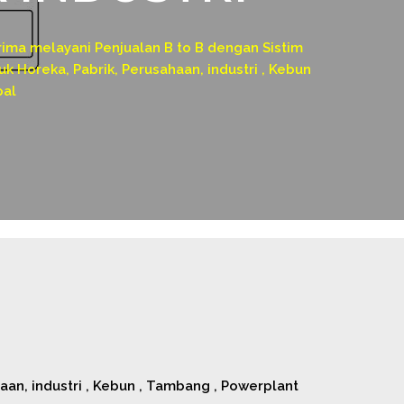
a melayani Penjualan B to B dengan Sistim
k Horeka, Pabrik, Perusahaan, industri , Kebun
pal
n, industri , Kebun , Tambang , Powerplant