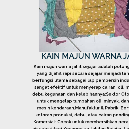
KAIN MAJUN WARNA J
Kain majun warna jahit sejajar adalah poton
yang dijahit rapi secara sejajar menjadi le
berfungsi utama sebagai lap pembersih indu
sangat efektif untuk menyerap cairan, oli,
debu,kegunaan dan kelebihannya:Sektor Oto
untuk mengelap tumpahan oli, minyak, da
mesin kendaraan.Manufaktur & Pabrik: Be
kotoran produksi, debu, atau cairan pend
Komersial: Cocok untuk membersihkan pera
air sehari-hari.Keunggulan Jahitan Sejajar: 