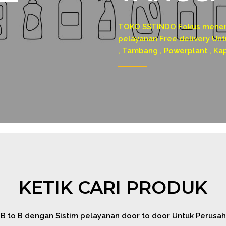
TOKO SSTINDO Fokus menerim
pelayanan Free delivery Untu
, Tambang , Powerplant , Ka
KETIK CARI PRODUK
o B dengan Sistim pelayanan door to door Untuk Perusahaa