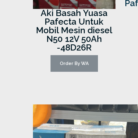
Paf
Aki Basah Yuasa
Pafecta Untuk
Mobil Mesin diesel
N50 12V 50Ah
-48D26R
Order By WA