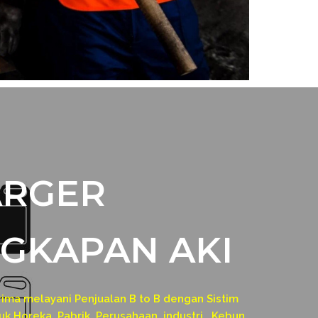
ARGER
GKAPAN AKI
a melayani Penjualan B to B dengan Sistim
k Horeka, Pabrik, Perusahaan, industri , Kebun