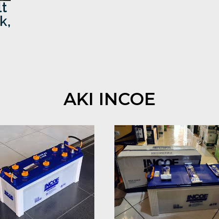
t
k,
AKI INCOE