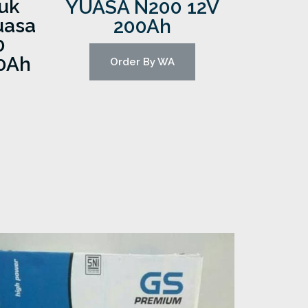
uk
YUASA N200 12V
uasa
200Ah
0
50Ah
Order By WA