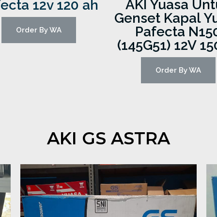
AKI Yuasa Unt
ecta 12v 120 ah
Genset Kapal Y
Pafecta N15
Order By WA
(145G51) 12V 1
Order By WA
AKI GS ASTRA