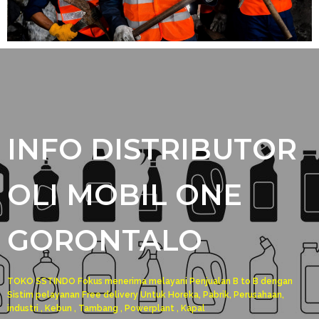
INFO DISTRIBUTOR
OLI MOBIL ONE
GORONTALO
TOKO SSTINDO Fokus menerima melayani Penjualan B to B dengan
Sistim pelayanan Free delivery Untuk Horeka, Pabrik, Perusahaan,
industri , Kebun , Tambang , Powerplant , Kapal