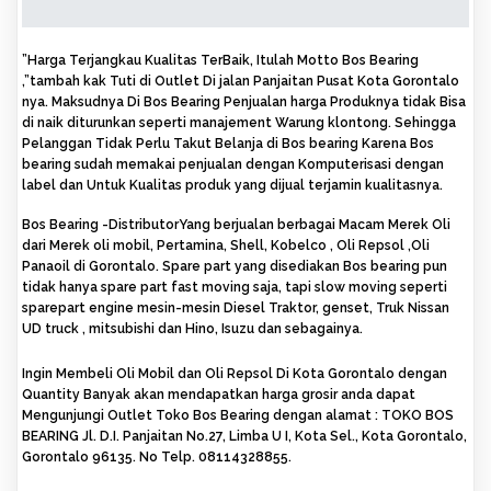
”Harga Terjangkau Kualitas TerBaik, Itulah Motto Bos Bearing
,”tambah kak Tuti di Outlet Di jalan Panjaitan Pusat Kota Gorontalo
nya. Maksudnya Di Bos Bearing Penjualan harga Produknya tidak Bisa
di naik diturunkan seperti manajement Warung klontong. Sehingga
Pelanggan Tidak Perlu Takut Belanja di Bos bearing Karena Bos
bearing sudah memakai penjualan dengan Komputerisasi dengan
label dan Untuk Kualitas produk yang dijual terjamin kualitasnya.
Bos Bearing -DistributorYang berjualan berbagai Macam Merek Oli
dari Merek oli mobil, Pertamina, Shell, Kobelco , Oli Repsol ,Oli
Panaoil di Gorontalo. Spare part yang disediakan Bos bearing pun
tidak hanya spare part fast moving saja, tapi slow moving seperti
sparepart engine mesin-mesin Diesel Traktor, genset, Truk Nissan
UD truck , mitsubishi dan Hino, Isuzu dan sebagainya.
Ingin Membeli Oli Mobil dan Oli Repsol Di Kota Gorontalo dengan
Quantity Banyak akan mendapatkan harga grosir anda dapat
Mengunjungi Outlet Toko Bos Bearing dengan alamat : TOKO BOS
BEARING Jl. D.I. Panjaitan No.27, Limba U I, Kota Sel., Kota Gorontalo,
Gorontalo 96135. No Telp. 08114328855.