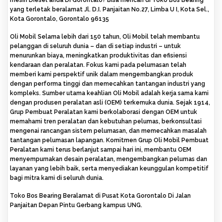
mesin Diesel anda Di Gorontalo? Bisa mencari di Toko Bos Bearing
yang terletak beralamat Jl. D.I. Panjaitan No.27, Limba U I, Kota Sel.,
Kota Gorontalo, Gorontalo 96135
Oli Mobil Selama lebih dari 150 tahun, Oli Mobil telah membantu
pelanggan di seluruh dunia – dan di setiap industri – untuk
menurunkan biaya, meningkatkan produktivitas dan efisiensi
kendaraan dan peralatan. Fokus kami pada pelumasan telah
memberi kami perspektif unik dalam mengembangkan produk
dengan performa tinggi dan memecahkan tantangan industri yang
kompleks. Sumber utama keahlian Oli Mobil adalah kerja sama kami
dengan produsen peralatan asli (OEM) terkemuka dunia. Sejak 1914,
Grup Pembuat Peralatan kami berkolaborasi dengan OEM untuk
memahami tren peralatan dan kebutuhan pelumas, berkonsultasi
mengenai rancangan sistem pelumasan, dan memecahkan masalah
tantangan pelumasan lapangan. Komitmen Grup Oli Mobil Pembuat
Peralatan kami terus berlanjut sampai hari ini, membantu OEM
menyempurnakan desain peralatan, mengembangkan pelumas dan
layanan yang lebih baik, serta menyediakan keunggulan kompetitif
bagi mitra kami di seluruh dunia.
Toko Bos Bearing Beralamat di Pusat Kota Gorontalo Di Jalan
Panjaitan Depan Pintu Gerbang kampus UNG.