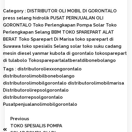
Category :
DISTRIBUTOR OLI MOBIL DI GORONTALO
press selang hidrolik
PUSAT PERNJUALAN OLI
GORONTALO
Toko Perlengkapan Pompa Solar
Toko
Perlengkapan Selang BBM
TOKO SPAREPART ALAT
BERAT
Toko Sparepart Di Marisa
toko sparepart di
Suwawa
toko spesialis Selang solar
toko suku cadang
mesin diesel yanmar kubota di gorontalo
tokosparepart
di tulabolo
Tokosparepartalatberatdibonebolango
Tags :
distributoroliexxongorontalo
distributorolimobilbonebolango
distributorolimobilgorontalo
distributorolimobilmarisa
Distributorolirepsolgorontalo
distributorrepsolgorontalo
Pusatpenjualanolimobilgorontalo
Previous
TOKO SPESIALIS POMPA