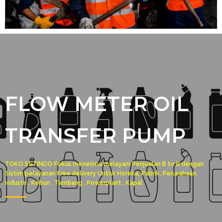
FLOW METER OIL
TRANSFER PUMP
TOKO SSTINDO Fokus menerima melayani Penjualan B to B dengan
Sistim pelayanan Free delivery Untuk Horeka, Pabrik, Perusahaan,
industri , Kebun , Tambang , Powerplant , Kapal