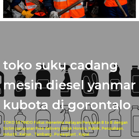
toko suku cadang
mesin diesel yanmar
kubota di gorontalo
TOKO SSTINDO Fokus menerima melayani Penjualan B to B dengan
Sistim pelayanan Free delivery Untuk Horeka, Pabrik, Perusahaan,
industri , Kebun , Tambang , Powerplant , Kapal