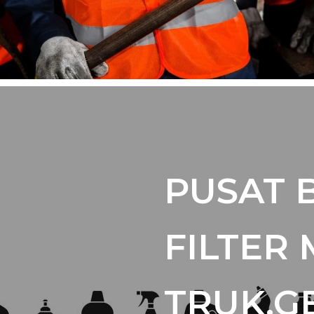
PUSAT 
FILTER 
TRUK,G