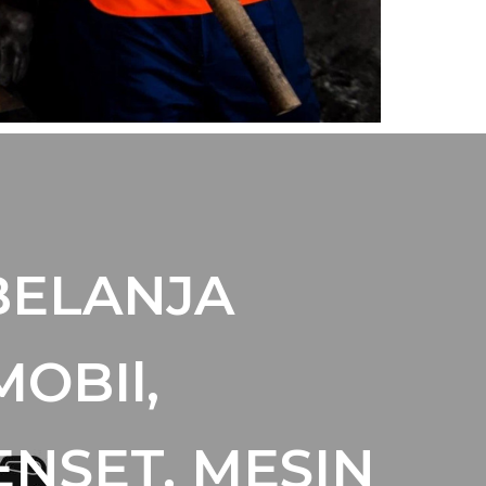
BELANJA
MOBIl,
ENSET, MESIN