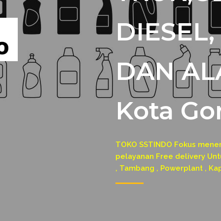
DIESEL
DAN AL
Kota Go
TOKO SSTINDO Fokus menerim
pelayanan Free delivery Untu
, Tambang , Powerplant , Ka