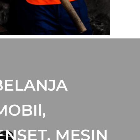
BELANJA
MOBIl,
ENSET, MESIN