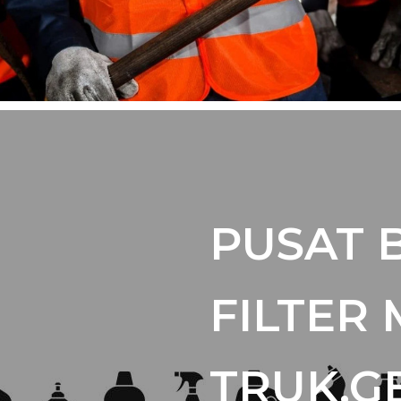
PUSAT 
FILTER 
TRUK,G