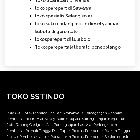
Toko Sparepart Di Marisa
toko sparepart di Suwawa
toko spesialis Selang solar
toko suku cadang mesin diesel yanmar
kubota di gorontalo
tokosparepart di tulabolo
Tokosparepartalatberatdibonebolango
TOKO SSTINDO
TOKO SSTINDO Mendedikasikan Usahanya DI Perdagangan Chemical
Pembersih, Tools, Alat Safety, senter kepala, Sarung Tangan Kerja, Lem,
Refill Tabung Oksigen , Alat Perlengkapan Las, Alat Perlengkapan
Pembersih Rumah Tangga Dan Dapur .Produk Pembersih Rumah Tangga,
Produk Pembersih Untuk Perkantoran,Produk Pembersih Sektor Industri,