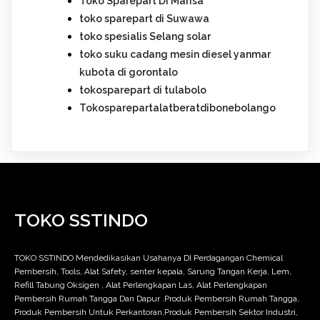
Toko Sparepart Di Marisa
toko sparepart di Suwawa
toko spesialis Selang solar
toko suku cadang mesin diesel yanmar
kubota di gorontalo
tokosparepart di tulabolo
Tokosparepartalatberatdibonebolango
TOKO SSTINDO
TOKO SSTINDO Mendedikasikan Usahanya DI Perdagangan Chemical
Pembersih, Tools, Alat Safety, senter kepala, Sarung Tangan Kerja, Lem,
Refill Tabung Oksigen , Alat Perlengkapan Las, Alat Perlengkapan
Pembersih Rumah Tangga Dan Dapur .Produk Pembersih Rumah Tangga,
Produk Pembersih Untuk Perkantoran,Produk Pembersih Sektor Industri,