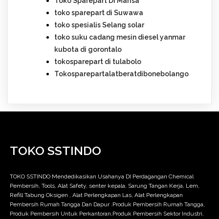
Toko Sparepart Di Marisa
toko sparepart di Suwawa
toko spesialis Selang solar
toko suku cadang mesin diesel yanmar
kubota di gorontalo
tokosparepart di tulabolo
Tokosparepartalatberatdibonebolango
TOKO SSTINDO
TOKO SSTINDO Mendedikasikan Usahanya DI Perdagangan Chemical
Pembersih, Tools, Alat Safety, senter kepala, Sarung Tangan Kerja, Lem,
Refill Tabung Oksigen , Alat Perlengkapan Las, Alat Perlengkapan
Pembersih Rumah Tangga Dan Dapur .Produk Pembersih Rumah Tangga,
Produk Pembersih Untuk Perkantoran,Produk Pembersih Sektor Industri,