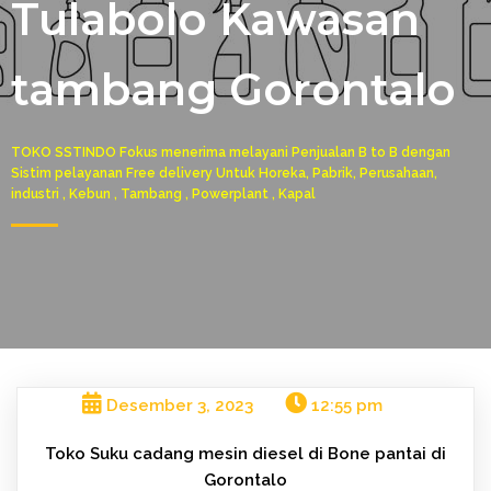
Tulabolo Kawasan
tambang Gorontalo
TOKO SSTINDO Fokus menerima melayani Penjualan B to B dengan
Sistim pelayanan Free delivery Untuk Horeka, Pabrik, Perusahaan,
industri , Kebun , Tambang , Powerplant , Kapal
Desember 3, 2023
12:55 pm
Toko Suku cadang mesin diesel di Bone pantai di
Gorontalo