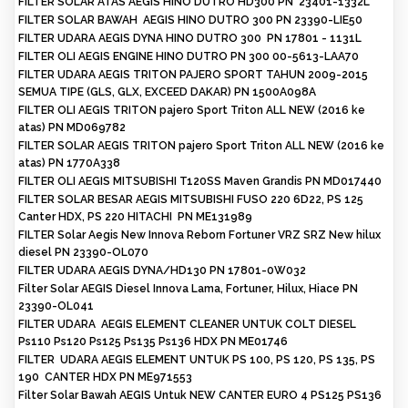
FILTER SOLAR ATAS AEGIS HINO DUTRO HD300 PN 23401-1332L
FILTER SOLAR BAWAH AEGIS HINO DUTRO 300 PN 23390-LIE50
FILTER UDARA AEGIS DYNA HINO DUTRO 300 PN 17801 - 1131L
FILTER OLI AEGIS ENGINE HINO DUTRO PN 300 00-5613-LAA70
FILTER UDARA AEGIS TRITON PAJERO SPORT TAHUN 2009-2015
SEMUA TIPE (GLS, GLX, EXCEED DAKAR) PN 1500A098A
FILTER OLI AEGIS TRITON pajero Sport Triton ALL NEW (2016 ke
atas) PN MD069782
FILTER SOLAR AEGIS TRITON pajero Sport Triton ALL NEW (2016 ke
atas) PN 1770A338
FILTER OLI AEGIS MITSUBISHI T120SS Maven Grandis PN MD017440
FILTER SOLAR BESAR AEGIS MITSUBISHI FUSO 220 6D22, PS 125
Canter HDX, PS 220 HITACHI PN ME131989
FILTER Solar Aegis New Innova Reborn Fortuner VRZ SRZ New hilux
diesel PN 23390-OL070
FILTER UDARA AEGIS DYNA/HD130 PN 17801-0W032
Filter Solar AEGIS Diesel Innova Lama, Fortuner, Hilux, Hiace PN
23390-OL041
FILTER UDARA AEGIS ELEMENT CLEANER UNTUK COLT DIESEL
Ps110 Ps120 Ps125 Ps135 Ps136 HDX PN ME01746
FILTER UDARA AEGIS ELEMENT UNTUK PS 100, PS 120, PS 135, PS
190 CANTER HDX PN ME971553
Filter Solar Bawah AEGIS Untuk NEW CANTER EURO 4 PS125 PS136