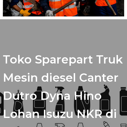
Toko Sparepart Truk
Mesin diesel Canter
Dutro Dyna Hino
Lohan Isuzu NKR di