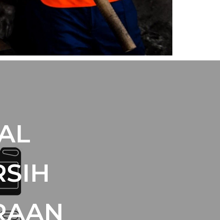
AL
SIH
RAAN