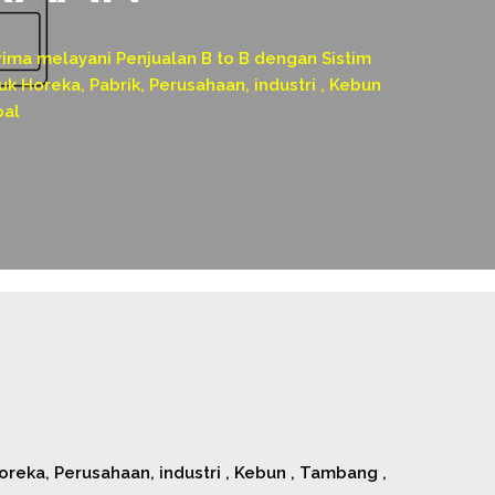
a melayani Penjualan B to B dengan Sistim
k Horeka, Pabrik, Perusahaan, industri , Kebun
pal
eka, Perusahaan, industri , Kebun , Tambang ,