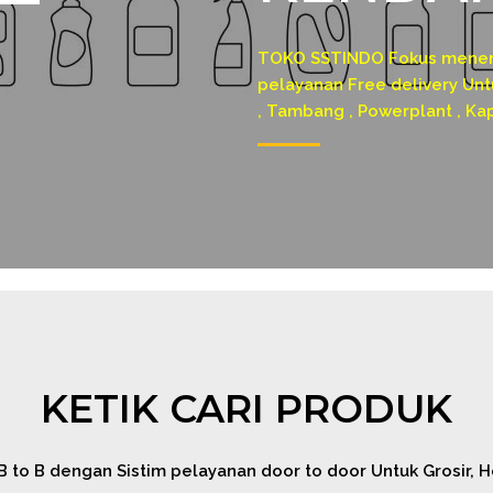
TOKO SSTINDO Fokus menerim
pelayanan Free delivery Untu
, Tambang , Powerplant , Ka
KETIK CARI PRODUK
o B dengan Sistim pelayanan door to door Untuk Grosir, Hor