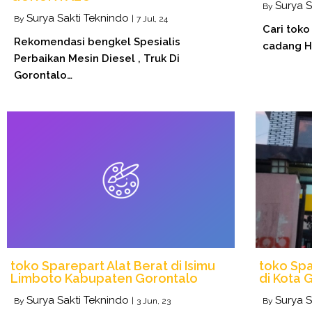
Surya S
By
Surya Sakti Teknindo
By
|
7
Jul, 24
Cari toko
Rekomendasi bengkel Spesialis
cadang Hi
Perbaikan Mesin Diesel , Truk Di
Gorontalo…
toko Sparepart Alat Berat di Isimu
toko Spa
Limboto Kabupaten Gorontalo
di Kota 
Surya Sakti Teknindo
Surya S
By
|
3
Jun, 23
By