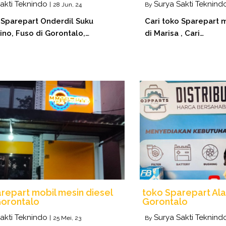
akti Teknindo
Surya Sakti Teknind
|
28
Jun, 24
By
 Sparepart Onderdil Suku
Cari toko Sparepart m
no, Fuso di Gorontalo,…
di Marisa , Cari…
repart mobil mesin diesel
toko Sparepart Ala
Gorontalo
Gorontalo
akti Teknindo
Surya Sakti Teknind
|
25
Mei, 23
By