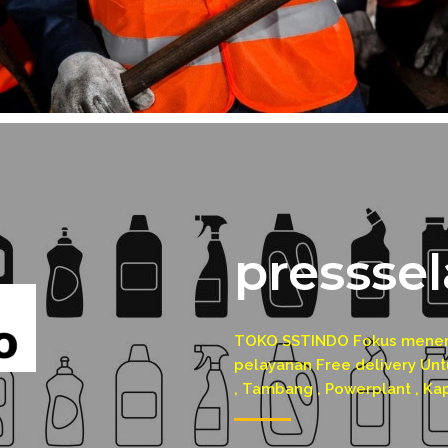
presssel
TOKO SSTINDO Fokus menerim
pelayanan Free delivery Untu
, Tambang , Powerplant , Ka