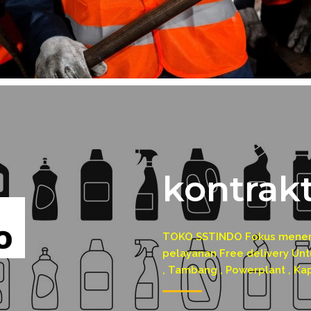
kontrakt
TOKO SSTINDO Fokus menerim
pelayanan Free delivery Untu
, Tambang , Powerplant , Ka