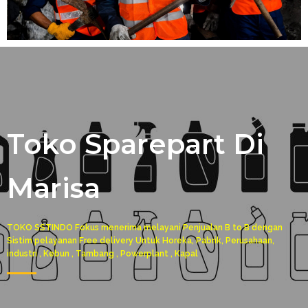
Toko Sparepart Di
Marisa
TOKO SSTINDO Fokus menerima melayani Penjualan B to B dengan
Sistim pelayanan Free delivery Untuk Horeka, Pabrik, Perusahaan,
industri , Kebun , Tambang , Powerplant , Kapal