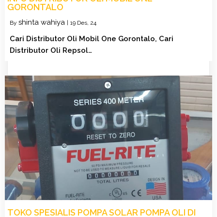
GORONTALO
shinta wahiya
By
|
19
Des, 24
Cari Distributor Oli Mobil One Gorontalo, Cari
Distributor Oli Repsol…
TOKO SPESIALIS POMPA SOLAR POMPA OLI DI