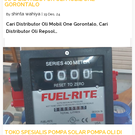
GORONTALO
shinta wahiya
By
|
19
Des, 24
Cari Distributor Oli Mobil One Gorontalo, Cari
Distributor Oli Repsol…
TOKO SPESIALIS POMPA SOLAR POMPA OLI DI