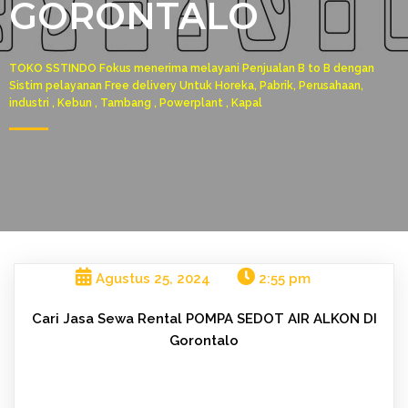
GORONTALO
TOKO SSTINDO Fokus menerima melayani Penjualan B to B dengan
Sistim pelayanan Free delivery Untuk Horeka, Pabrik, Perusahaan,
industri , Kebun , Tambang , Powerplant , Kapal
Agustus 25, 2024
2:55 pm
Cari Jasa Sewa Rental POMPA SEDOT AIR ALKON DI
Gorontalo