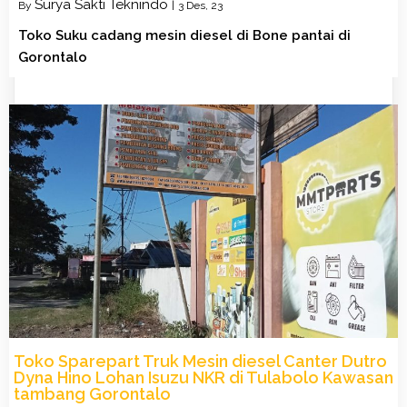
Surya Sakti Teknindo
By
|
3
Des, 23
Toko Suku cadang mesin diesel di Bone pantai di
Gorontalo
Toko Sparepart Truk Mesin diesel Canter Dutro
Dyna Hino Lohan Isuzu NKR di Tulabolo Kawasan
tambang Gorontalo