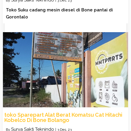
By
|
3
Des, 23
Toko Suku cadang mesin diesel di Bone pantai di
Gorontalo
toko Sparepart Alat Berat Komatsu Cat Hitachi
Kobelco Di Bone Bolango
Surya Sakti Teknindo
By
|
3
Des, 23