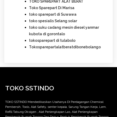
TOKO SPAREPART ALAT BERAT
Toko Sparepart Di Marisa
toko sparepart di Suwawa
toko spesialis Selang solar
toko suku cadang mesin diesel yanmar
kubota di gorontalo
tokosparepart di tulabolo
Tokosparepartalatberatdibonebolango
TOKO SSTINDO
TOKO SSTINDO Mendedikasikan Usahanya DI Perdagangan Chemical
Pembersih, Tools, Alat Safety, senter kepala, Sarung Tangan Kerja, Lem,
Refill Tabung Oksigen , Alat Perlengkapan Las, Alat Perlengkapan
Pembersih Rumah Tangga Dan Dapur .Produk Pembersih Rumah Tangga,