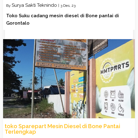
Surya Sakti Teknindo
By
|
3
Des, 23
Toko Suku cadang mesin diesel di Bone pantai di
Gorontalo
toko Sparepart Mesin Diesel di Bone Pantai
Terlengkap