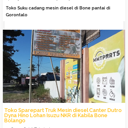
Toko Suku cadang mesin diesel di Bone pantai di
Gorontalo
Toko Sparepart Truk Mesin diesel Canter Dutro
Dyna Hino Lohan Isuzu NKR di Kabila Bone
Bolango